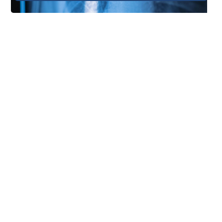
Manténgase
en contacto con
nosotros
Si estás interesado en convertirte en socio,
tienes alguna pregunta o necesitas ayuda,
estamos aquí para ayudarte. Rellena el
siguiente formulario para ponerte en
contacto con nosotros.