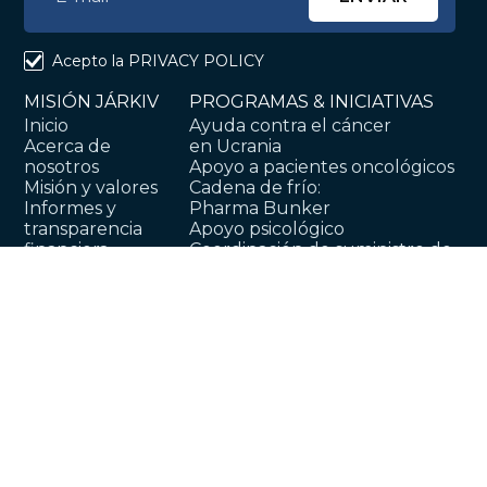
Acepto la
PRIVACY POLICY
MISIÓN JÁRKIV
PROGRAMAS & INICIATIVAS
Inicio
Ayuda contra el cáncer
Acerca de
en Ucrania
nosotros
Apoyo a pacientes oncológicos
Misión y valores
Cadena de frío:
Informes y
Pharma Bunker
transparencia
Apoyo psicológico
financiera
Coordinación de suministro de
Voluntariado y
medicamentos oncológicos
asistencia experta
Investigación
Asociación
Asistencia de transporte
corporativa
Kits de higiene
Contáctenos
Concienciación sobre el cáncer
Blog
Salud y protección
Licitaciones
Save the Workers
Ofertas de empleo
Medicina general
Resiliencia a Través de
Asistencia Médica y Monetaria