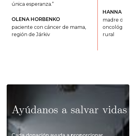
única esperanza.”
HANNA DZI
OLENA HORBENKO
madre de dos 
paciente con cáncer de mama,
oncológica d
región de Járkiv
rural
Ayúdanos a salvar vidas
Cada donación ayuda a proporcionar