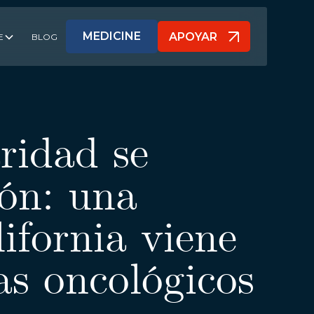
MEDICINE
APOYAR
E
BLOG
APOYAR
ridad se
ión: una
ifornia viene
as oncológicos