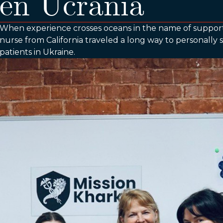
en Ucrania
When experience crosses oceans in the name of support, s
nurse from California traveled a long way to personally
patients in Ukraine.