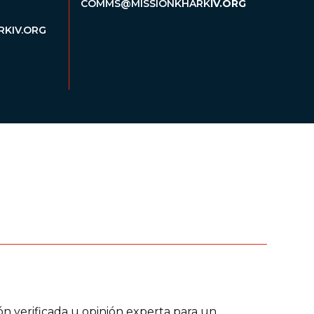
COMMS@MISSIONKHARK
IV.ORG
KIV.ORG
n verificada u opinión experta para un