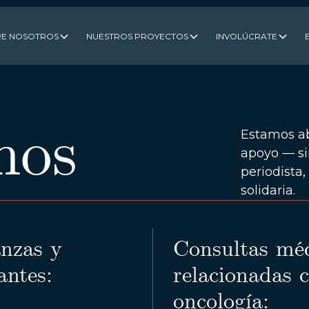
E NOSOTROS
NUESTROS PROYECTOS
INVOLÚCRATE
nos
Estamos abi
apoyo — si
periodista
solidaria.
anzas y
Consultas mé
antes:
relacionadas 
oncología: