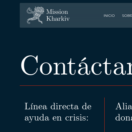
INICIO
SOBR
Contácta
Línea directa de
Ali
ayuda en crisis:
don