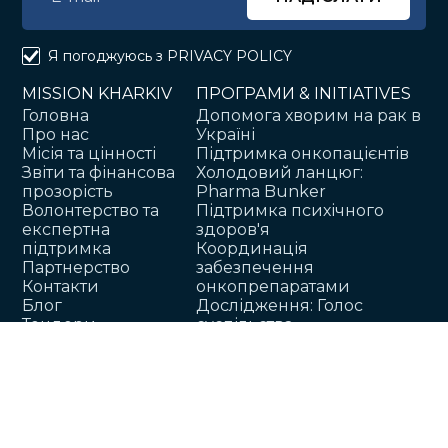
Я погоджуюсь з
PRIVACY POLICY
MISSION KHARKIV
ПРОГРАМИ & INITIATIVES
Головна
Допомога хворим на рак в
Про нас
Україні
Місія та цінності
Підтримка онкопацієнтів
Звіти та фінансова
Холодовий ланцюг:
прозорість
Pharma Bunker
Волонтерство та
Підтримка психічного
експертна
здоров'я
підтримка
Координація
Партнерство
забезпечення
Контакти
онкопрепаратами
Блог
Дослідження: Голос
Тендери
суспільства
Вакансії
Допомога у
транспортуванні
Гігієнічні набори
Інформування про рак
Здоров’я та захист
Save the Workers