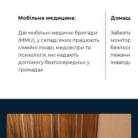
Мобільна медицина:
Домашні в
Дві мобільні медичні бригади
Забезпечує
(MMU), у складі яких працюють
моніторин
сімейні лікарі, медсестри та
безпосере
психологи, які надають
лежачих х
допомогу безпосередньо у
інвалідніс
громадах.