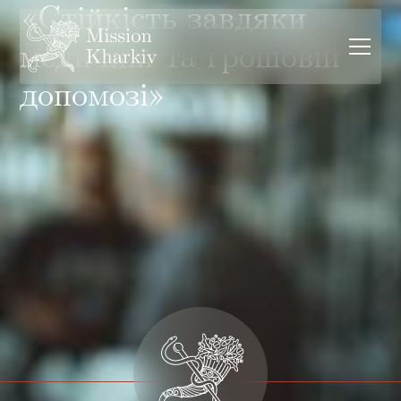
«Стійкість завдяки
медичній та грошовій
допомозі»