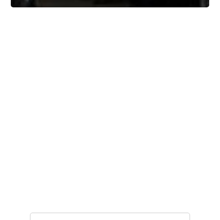
Залишайтеся на
зв'язку з нами
Якщо ви зацікавлені у співпраці, маєте
питання або потребуєте підтримки, ми
завжди готові вам допомогти. Заповніть
форму, щоб зв'язатися з нами.